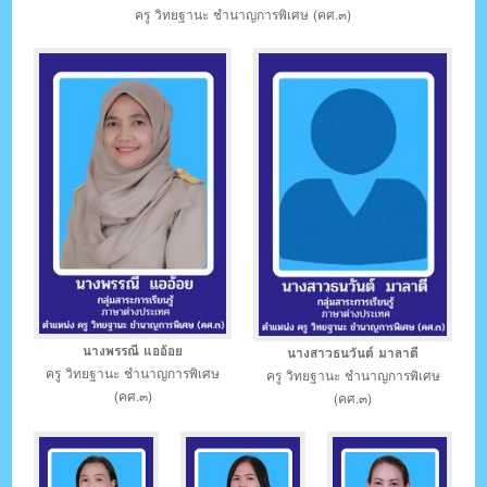
ครู วิทยฐานะ ชำนาญการพิเศษ (คศ.๓)
นางพรรณี แออ้อย
นางสาวธนวันต์ มาลาตี
ครู วิทยฐานะ ชำนาญการพิเศษ
ครู วิทยฐานะ ชำนาญการพิเศษ
(คศ.๓)
(คศ.๓)