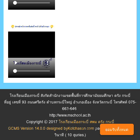
โรงเรียนเมืองกระบี่ สังกัดสำนักงานเขตพื้นที่การศึกษามัธยมศึกษา ตรัง กระบี่
ที่อยู่ เลขที่ 93 ถนนศรีตรัง ตำบลกระบี่ใหญ่ อำเภอเมือง จังหวัดกระบี่ โทรศัพท์ 075-
663-646
เว็บไซต์นี้มีการใช้คุกกี้เพื่อปรับปรุงการให้บริการ หากต้องการข้อมูลเพิ่มเติมเกี่ยว
http://www.mschool.ac.th
กับการใช้คุกกี้ของเรา โปรดดู นโยบายความเป็นส่วนตัว
Copyright © 2017
โรงเรียนเมืองกระบี่ สพม ตรัง กระบี่
GCMS Version 14.0.0 designed by
Kotchasan.com
page process
0.0923
ตั้งค่าคุกกี้
ยอมรับทั้งหมด
วินาที (
10
quries.)