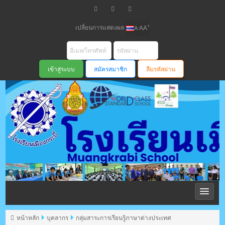
เปลี่ยนการแสดงผล
+
-
A
A
A
สมัครสมาชิก
ลืมรหัสผ่าน
โรงเรียนเมือง
กระบี่ สพม
หน้าหลัก
บุคลากร
กลุ่มสาระการเรียนรู้ภาษาต่างประเทศ