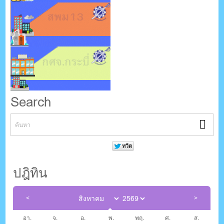
Search
ปฎิทิน
อา.
จ.
อ.
พ.
พฤ.
ศ.
ส.