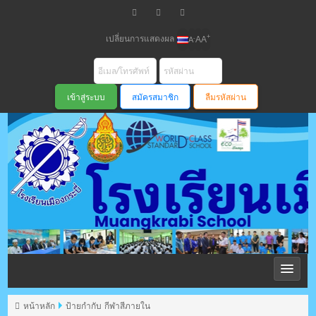
เปลี่ยนการแสดงผล
+
-
A
A
A
สมัครสมาชิก
ลืมรหัสผ่าน
โรงเรียนเมือง
กระบี่ สพม
หน้าหลัก
ป้ายกำกับ กีฬาสีภายใน