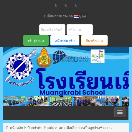
เปลี่ยนการแสดงผล
+
-
A
A
A
สมัครสมาชิก
ลืมรหัสผ่าน
โรงเรียนเมือง
กระบี่ สพม
หน้าหลัก
ป้ายกำกับ รับสมัครบุคคลเพื่อเลือกสรรเป็นลูกจ้างชั่วคราว